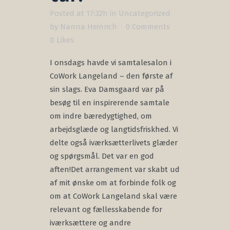
Posted at 17:32h
in
Uncategorized
by
Nanna Heinrich
0 Comments
0
Likes
I onsdags havde vi samtalesalon i
CoWork Langeland – den første af
sin slags. Eva Damsgaard var på
besøg til en inspirerende samtale
om indre bæredygtighed, om
arbejdsglæde og langtidsfriskhed. Vi
delte også iværksætterlivets glæder
og spørgsmål. Det var en god
aften!Det arrangement var skabt ud
af mit ønske om at forbinde folk og
om at CoWork Langeland skal være
relevant og fællesskabende for
iværksættere og andre