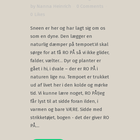
by
Nanna Heinrich
0 Comments
0
Likes
Sneen er her og har lagt sig om os
som en dyne. Den lægger en
naturlig dæmper på tempoet.Vi skal
sørge for at få RO PÅ så vi ikke glider,
falder, vælter… Dyr og planter er
gået i hi, i dvale – der er RO PÅ i
naturen lige nu. Tempoet er trukket
ud af livet her i den kolde og mørke
tid. Vi kunne lære noget, RO PÅ!Jeg
får lyst til at sidde foran ilden, i
varmen og bare VÆRE. Sidde med
strikketøjet, bogen - det der giver RO
PÅ....