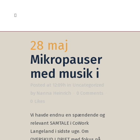
28 maj
Mikropauser
med musik i
Posted at 12:09h
in
Uncategorized
by
Nanna Heinrich
0 Comments
0
Likes
Vi havde endnu en spændende og
relevant SAMTALE i CoWork
Langeland i sidste uge. Om
OVERSKUD I DRIFT med fokus på