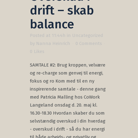
drift – skab
balance
Posted at 11:44h
in
Uncategorized
by
Nanna Heinrich
0 Comments
0
Likes
SAMTALE #2: Brug kroppen, velvære
og re-charge som genvej til energi,
fokus og ro Kom med til en ny
inspirerende samtale - denne gang
med Patricia Malling hos CoWork
Langeland onsdag d. 20. maj kl.
16.30-18.30 Hvordan skaber du som
selvstændig overskud i din hverdag
- overskud i drift - så du har energi
til både arbejds- og privatliv og