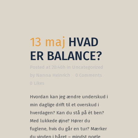
13 maj
HVAD
ER BALANCE?
Posted at 20:40h
in
Uncategorized
by
Nanna Heinrich
0 Comments
0
Likes
Hvordan kan jeg ændre underskud i
min daglige drift til et overskud i
hverdagen? Kan du stå på ét ben?
Med lukkede øjne? Hører du
fuglene, hvis du går en tur? Mærker
du vinden i håret – mindst nogle