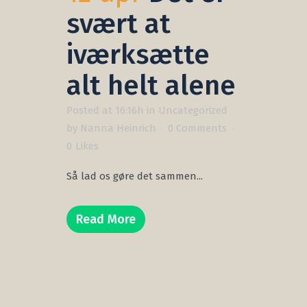
svært at
iværksætte
alt helt alene
Posted at 16:16h
in
Uncategorized
by
Nanna Heinrich
0 Comments
0
Likes
Så lad os gøre det sammen...
Read More