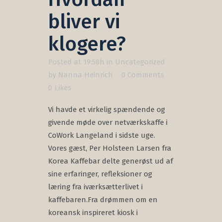
bliver vi
klogere?
Posted at 19:58h
in
Uncategorized
by
Nanna Heinrich
0 Comments
0
Likes
Vi havde et virkelig spændende og
givende møde over netværkskaffe i
CoWork Langeland i sidste uge.
Vores gæst, Per Holsteen Larsen fra
Korea Kaffebar delte generøst ud af
sine erfaringer, refleksioner og
læring fra iværksætterlivet i
kaffebaren.Fra drømmen om en
koreansk inspireret kiosk i