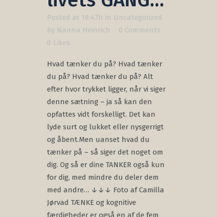
livets GANG…
Posted at 19:47h
in
Uncategorized
by
Nanna Heinrich
0 Comments
0
Likes
Hvad tænker du på? Hvad tænker
du på? Hvad tænker du på? Alt
efter hvor trykket ligger, når vi siger
denne sætning – ja så kan den
opfattes vidt forskelligt. Det kan
lyde surt og lukket eller nysgerrigt
og åbent.Men uanset hvad du
tænker på – så siger det noget om
dig. Og så er dine TANKER også kun
for dig, med mindre du deler dem
med andre… ↓↓↓ Foto af Camilla
Jørvad TÆNKE og kognitive
færdigheder er også en af de fem