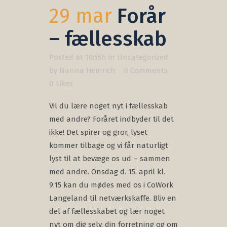
29 mar
Forår
– fællesskab
Posted at 10:55h
in
Uncategorized
by
Nanna Heinrich
0 Comments
0
Likes
Vil du lære noget nyt i fællesskab
med andre? Foråret indbyder til det
ikke! Det spirer og gror, lyset
kommer tilbage og vi får naturligt
lyst til at bevæge os ud – sammen
med andre. Onsdag d. 15. april kl.
9.15 kan du mødes med os i CoWork
Langeland til netværkskaffe. Bliv en
del af fællesskabet og lær noget
nyt om dig selv, din forretning og om