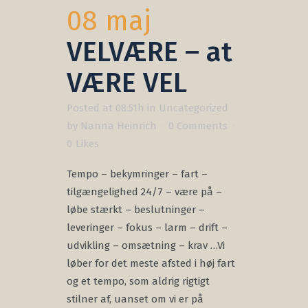
08 maj
VELVÆRE – at
VÆRE VEL
Posted at 08:51h
in
Uncategorized
by
Nanna Heinrich
0 Comments
0
Likes
Tempo – bekymringer – fart –
tilgængelighed 24/7 – være på –
løbe stærkt – beslutninger –
leveringer – fokus – larm – drift –
udvikling – omsætning – krav …Vi
løber for det meste afsted i høj fart
og et tempo, som aldrig rigtigt
stilner af, uanset om vi er på